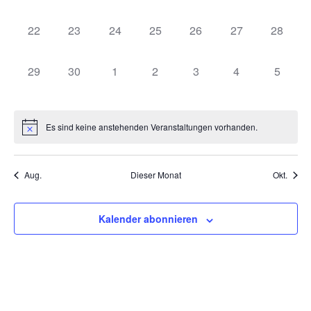
0 Veranstaltungen,
0 Veranstaltungen,
0 Veranstaltungen,
0 Veranstaltungen,
0 Veranstaltungen,
0 Veranstaltung
0 Veran
22
23
24
25
26
27
28
0 Veranstaltungen,
0 Veranstaltungen,
0 Veranstaltungen,
0 Veranstaltungen,
0 Veranstaltungen,
0 Veranstaltung
0 Veran
29
30
1
2
3
4
5
Es sind keine anstehenden Veranstaltungen vorhanden.
Aug.
Dieser Monat
Okt.
Kalender abonnieren