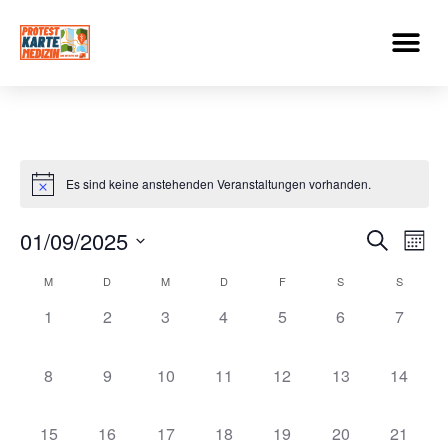
Es sind keine anstehenden Veranstaltungen vorhanden.
Veran
Ve
01/09/2025
Suche
Mona
Datum
An
Such
wählen.
Kalender
M
D
M
D
F
S
S
Na
und
0 Veranstaltungen,
0 Veranstaltungen,
0 Veranstaltungen,
0 Veranstaltungen,
0 Veranstaltungen,
0 Veranstaltung
0 Veran
1
2
3
4
5
6
7
von
Ansic
Veranstaltungen
0 Veranstaltungen,
0 Veranstaltungen,
0 Veranstaltungen,
0 Veranstaltungen,
0 Veranstaltungen,
0 Veranstaltung
0 Veran
8
9
10
11
12
13
14
Navig
0 Veranstaltungen,
0 Veranstaltungen,
0 Veranstaltungen,
0 Veranstaltungen,
0 Veranstaltungen,
0 Veranstaltung
0 Veran
15
16
17
18
19
20
21